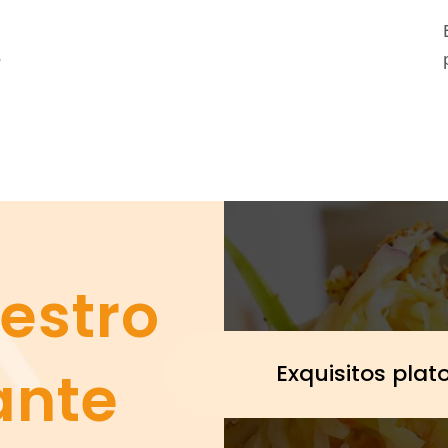
e
estro
ante
Exquisitos plat