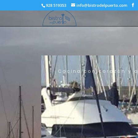
928 519353
info@bistrodelpuerto.com
Cocina con corazón y a