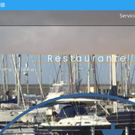
Servic
Restaurante
lma isleña