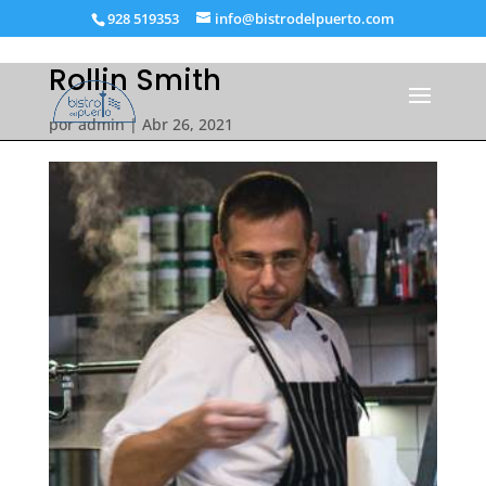
928 519353
info@bistrodelpuerto.com
Rollin Smith
por
admin
|
Abr 26, 2021